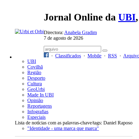
Jornal Online da
UBI
Directora:
Anabela Gradim
7 de agosto de 2026
·
Classificados
·
Mobile
·
RSS
·
Arquiv
UBI
Covilhã
Região
Desporto
Cultura
GeoUrbi
Made In UBI
Opinião
Reportagens
Infografias
Especiais
Lista de notícias com as palavras-chave/tags: Daniel Raposo
"Identidade - uma marca que marca"