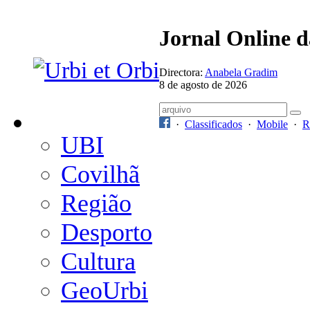
Jornal Online 
Directora:
Anabela Gradim
8 de agosto de 2026
·
Classificados
·
Mobile
·
R
UBI
Covilhã
Região
Desporto
Cultura
GeoUrbi