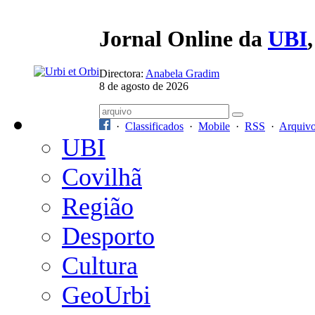
Jornal Online da
UBI
Directora:
Anabela Gradim
8 de agosto de 2026
·
Classificados
·
Mobile
·
RSS
·
Arquiv
UBI
Covilhã
Região
Desporto
Cultura
GeoUrbi