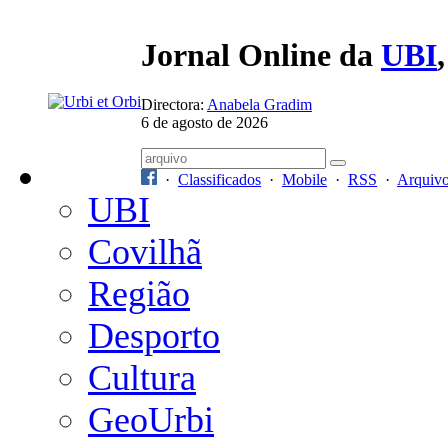
Jornal Online da
UBI
Directora:
Anabela Gradim
6 de agosto de 2026
·
Classificados
·
Mobile
·
RSS
·
Arquiv
UBI
Covilhã
Região
Desporto
Cultura
GeoUrbi