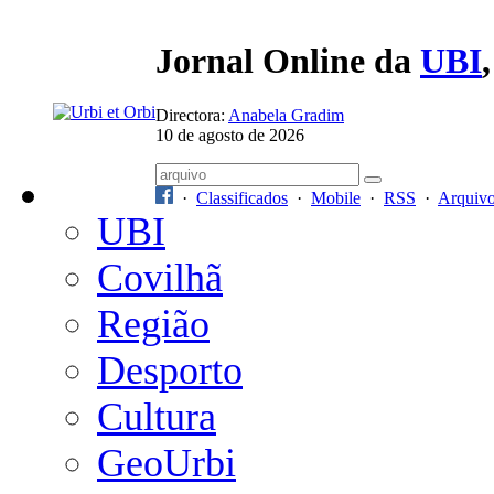
Jornal Online da
UBI
Directora:
Anabela Gradim
10 de agosto de 2026
·
Classificados
·
Mobile
·
RSS
·
Arquiv
UBI
Covilhã
Região
Desporto
Cultura
GeoUrbi