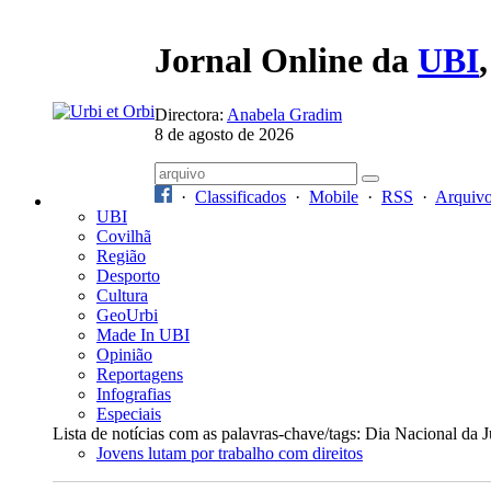
Jornal Online da
UBI
Directora:
Anabela Gradim
8 de agosto de 2026
·
Classificados
·
Mobile
·
RSS
·
Arquiv
UBI
Covilhã
Região
Desporto
Cultura
GeoUrbi
Made In UBI
Opinião
Reportagens
Infografias
Especiais
Lista de notícias com as palavras-chave/tags: Dia Nacional da 
Jovens lutam por trabalho com direitos