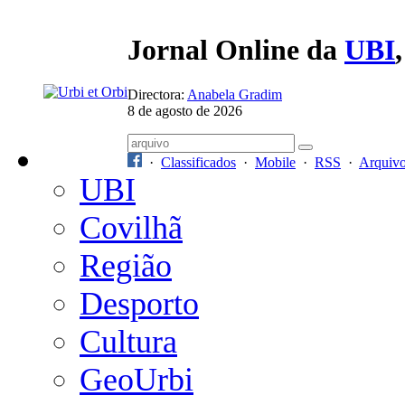
Jornal Online da
UBI
Directora:
Anabela Gradim
8 de agosto de 2026
·
Classificados
·
Mobile
·
RSS
·
Arquiv
UBI
Covilhã
Região
Desporto
Cultura
GeoUrbi