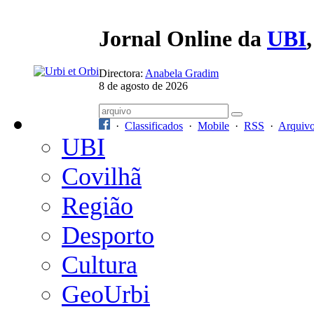
Jornal Online da
UBI
Directora:
Anabela Gradim
8 de agosto de 2026
·
Classificados
·
Mobile
·
RSS
·
Arquiv
UBI
Covilhã
Região
Desporto
Cultura
GeoUrbi