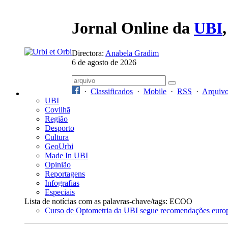
Jornal Online da
UBI
Directora:
Anabela Gradim
6 de agosto de 2026
·
Classificados
·
Mobile
·
RSS
·
Arquiv
UBI
Covilhã
Região
Desporto
Cultura
GeoUrbi
Made In UBI
Opinião
Reportagens
Infografias
Especiais
Lista de notícias com as palavras-chave/tags: ECOO
Curso de Optometria da UBI segue recomendações euro