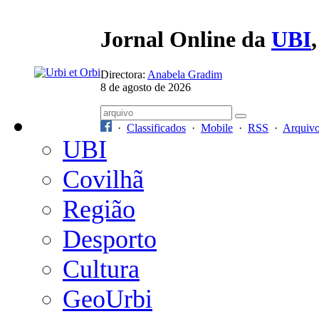
Jornal Online da
UBI
Directora:
Anabela Gradim
8 de agosto de 2026
·
Classificados
·
Mobile
·
RSS
·
Arquiv
UBI
Covilhã
Região
Desporto
Cultura
GeoUrbi