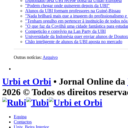
Diplomado pela UBI recebe bolsa da União Europeia
"Podem chegar onde quiserem depois da UBI"
Alunos da UBI formam professores na Guiné-Bissau
"Nada brilhará mais que a imagem do profissionalismo e 
"Tenham orgulho em pertencer à instituição de todos nós
"O que faz da Covilhã uma cidade fantástica para estudar
Competição e convívio na Lan Party da UBI
Universidade da Indonésia quer enviar alunos de Douto
Chão inteligente de alunos da UBI aposta no mercado
Outras notícias:
Arquivo
Urbi et Orbi
• Jornal Online da
2026 © Todos os direitos reserva
Equipa
Contactos
Univ. Beira Interior