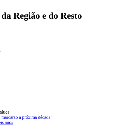
, da Região e do Resto
o
mática
e marcarão a próxima década"
eis anos