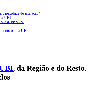
a capacidade de interação"
: a UBI"
 são as pessoas"
ramento para a UBI
UBI
, da Região e do Resto.
dos.