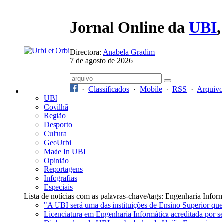
Jornal Online da
UBI
Directora:
Anabela Gradim
7 de agosto de 2026
·
Classificados
·
Mobile
·
RSS
·
Arquiv
UBI
Covilhã
Região
Desporto
Cultura
GeoUrbi
Made In UBI
Opinião
Reportagens
Infografias
Especiais
Lista de notícias com as palavras-chave/tags: Engenharia Infor
"A UBI será uma das instituições de Ensino Superior qu
Licenciatura em Engenharia Informática acreditada por s