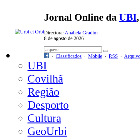
Jornal Online da
UBI
Directora:
Anabela Gradim
8 de agosto de 2026
·
Classificados
·
Mobile
·
RSS
·
Arquiv
UBI
Covilhã
Região
Desporto
Cultura
GeoUrbi