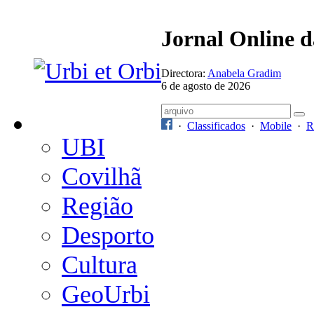
Jornal Online 
Directora:
Anabela Gradim
6 de agosto de 2026
·
Classificados
·
Mobile
·
R
UBI
Covilhã
Região
Desporto
Cultura
GeoUrbi