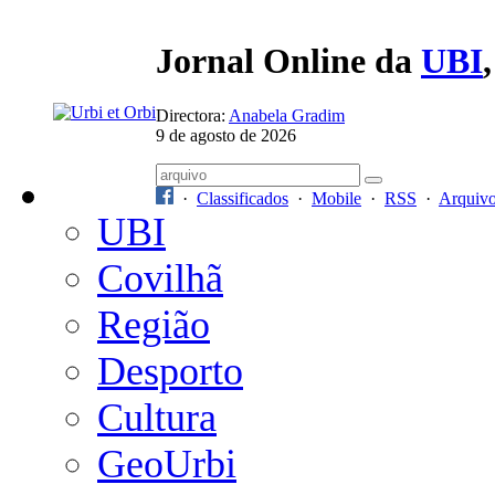
Jornal Online da
UBI
Directora:
Anabela Gradim
9 de agosto de 2026
·
Classificados
·
Mobile
·
RSS
·
Arquiv
UBI
Covilhã
Região
Desporto
Cultura
GeoUrbi