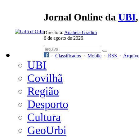
Jornal Online da
UBI
Directora:
Anabela Gradim
6 de agosto de 2026
·
Classificados
·
Mobile
·
RSS
·
Arquiv
UBI
Covilhã
Região
Desporto
Cultura
GeoUrbi