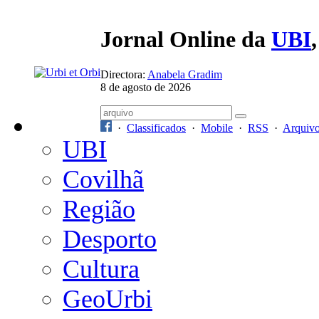
Jornal Online da
UBI
Directora:
Anabela Gradim
8 de agosto de 2026
·
Classificados
·
Mobile
·
RSS
·
Arquiv
UBI
Covilhã
Região
Desporto
Cultura
GeoUrbi