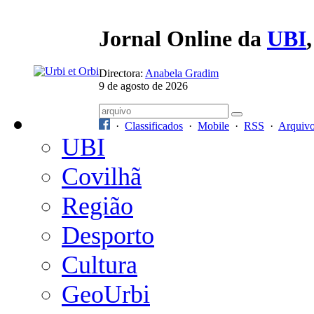
Jornal Online da
UBI
Directora:
Anabela Gradim
9 de agosto de 2026
·
Classificados
·
Mobile
·
RSS
·
Arquiv
UBI
Covilhã
Região
Desporto
Cultura
GeoUrbi