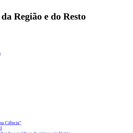
, da Região e do Resto
o
na Ciência"
I