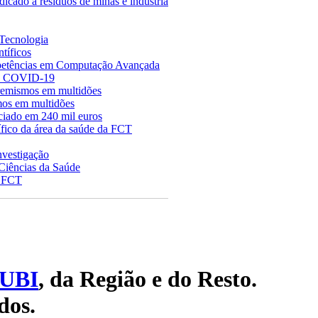
icado a resíduos de minas e indústria
 Tecnologia
tíficos
ompetências em Computação Avançada
 à COVID-19
remismos em multidões
mos em multidões
ciado em 240 mil euros
fico da área da saúde da FCT
nvestigação
Ciências da Saúde
a FCT
UBI
, da Região e do Resto.
dos.