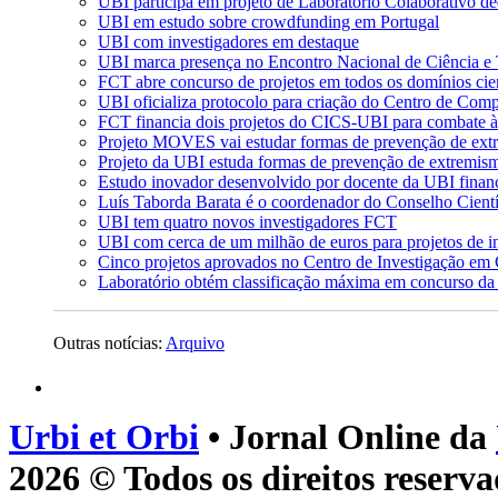
UBI participa em projeto de Laboratório Colaborativo ded
UBI em estudo sobre crowdfunding em Portugal
UBI com investigadores em destaque
UBI marca presença no Encontro Nacional de Ciência e
FCT abre concurso de projetos em todos os domínios cien
UBI oficializa protocolo para criação do Centro de C
FCT financia dois projetos do CICS-UBI para combate
Projeto MOVES vai estudar formas de prevenção de ext
Projeto da UBI estuda formas de prevenção de extremis
Estudo inovador desenvolvido por docente da UBI finan
Luís Taborda Barata é o coordenador do Conselho Cientí
UBI tem quatro novos investigadores FCT
UBI com cerca de um milhão de euros para projetos de i
Cinco projetos aprovados no Centro de Investigação em 
Laboratório obtém classificação máxima em concurso d
Outras notícias:
Arquivo
Urbi et Orbi
• Jornal Online da
2026 © Todos os direitos reserva