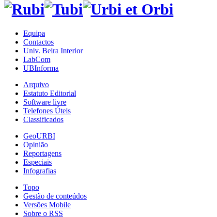
Equipa
Contactos
Univ. Beira Interior
LabCom
UBInforma
Arquivo
Estatuto Editorial
Software livre
Telefones Úteis
Classificados
GeoURBI
Opinião
Reportagens
Especiais
Infografias
Topo
Gestão de conteúdos
Versões Mobile
Sobre o RSS