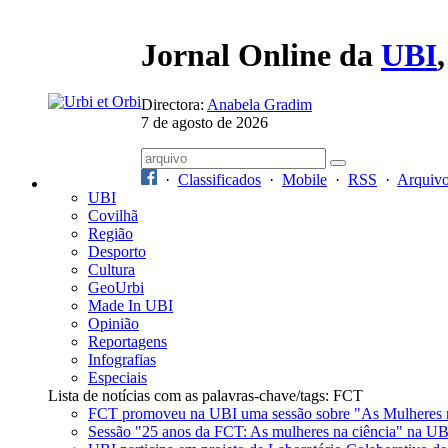
Jornal Online da
UBI
Directora:
Anabela Gradim
7 de agosto de 2026
·
Classificados
·
Mobile
·
RSS
·
Arquiv
UBI
Covilhã
Região
Desporto
Cultura
GeoUrbi
Made In UBI
Opinião
Reportagens
Infografias
Especiais
Lista de notícias com as palavras-chave/tags: FCT
FCT promoveu na UBI uma sessão sobre "As Mulheres 
Sessão "25 anos da FCT: As mulheres na ciência" na UB