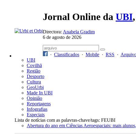
Jornal Online da
UBI
Directora:
Anabela Gradim
6 de agosto de 2026
·
Classificados
·
Mobile
·
RSS
·
Arquiv
UBI
Covilhã
Região
Desporto
Cultura
GeoUrbi
Made In UBI
Opinião
Reportagens
Infografias
Especiais
Lista de notícias com as palavras-chave/tags: FEUBI
Abertura do ano em Ciências Aeroespaciais: mais alunos