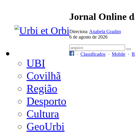
Jornal Online 
Directora:
Anabela Gradim
6 de agosto de 2026
·
Classificados
·
Mobile
·
R
UBI
Covilhã
Região
Desporto
Cultura
GeoUrbi