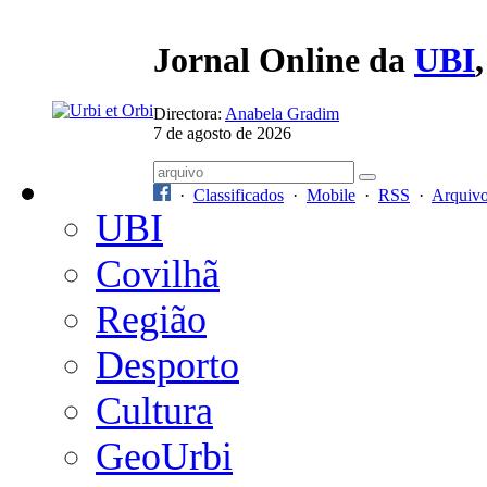
Jornal Online da
UBI
Directora:
Anabela Gradim
7 de agosto de 2026
·
Classificados
·
Mobile
·
RSS
·
Arquiv
UBI
Covilhã
Região
Desporto
Cultura
GeoUrbi