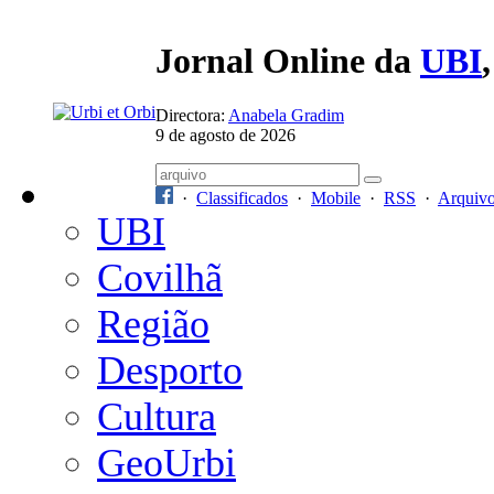
Jornal Online da
UBI
Directora:
Anabela Gradim
9 de agosto de 2026
·
Classificados
·
Mobile
·
RSS
·
Arquiv
UBI
Covilhã
Região
Desporto
Cultura
GeoUrbi