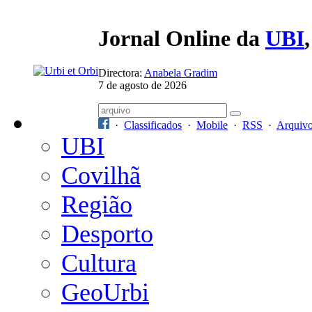
Jornal Online da
UBI
Directora:
Anabela Gradim
7 de agosto de 2026
·
Classificados
·
Mobile
·
RSS
·
Arquiv
UBI
Covilhã
Região
Desporto
Cultura
GeoUrbi