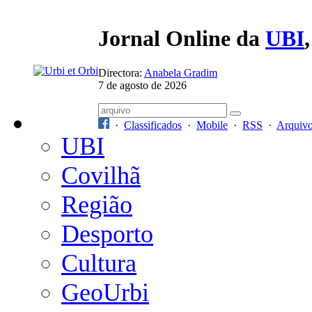
Jornal Online da
UBI
Directora:
Anabela Gradim
7 de agosto de 2026
·
Classificados
·
Mobile
·
RSS
·
Arquiv
UBI
Covilhã
Região
Desporto
Cultura
GeoUrbi