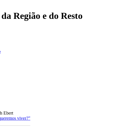
, da Região e do Resto
o
ch Ebert
queremos viver?”