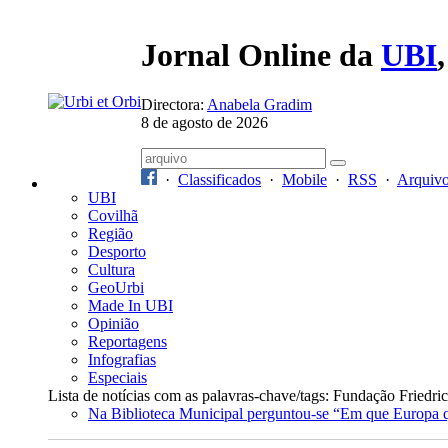
Jornal Online da
UBI
Directora:
Anabela Gradim
8 de agosto de 2026
·
Classificados
·
Mobile
·
RSS
·
Arquiv
UBI
Covilhã
Região
Desporto
Cultura
GeoUrbi
Made In UBI
Opinião
Reportagens
Infografias
Especiais
Lista de notícias com as palavras-chave/tags: Fundação Friedri
Na Biblioteca Municipal perguntou-se “Em que Europa 