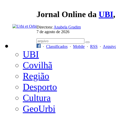
Jornal Online da
UBI
Directora:
Anabela Gradim
7 de agosto de 2026
·
Classificados
·
Mobile
·
RSS
·
Arquiv
UBI
Covilhã
Região
Desporto
Cultura
GeoUrbi