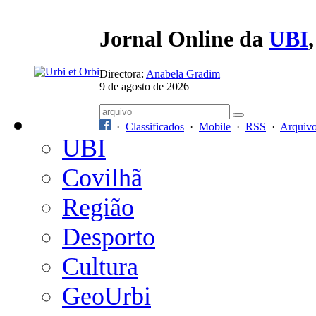
Jornal Online da
UBI
Directora:
Anabela Gradim
9 de agosto de 2026
·
Classificados
·
Mobile
·
RSS
·
Arquiv
UBI
Covilhã
Região
Desporto
Cultura
GeoUrbi