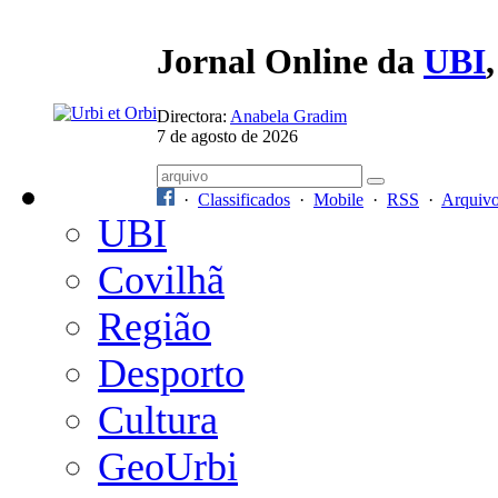
Jornal Online da
UBI
Directora:
Anabela Gradim
7 de agosto de 2026
·
Classificados
·
Mobile
·
RSS
·
Arquiv
UBI
Covilhã
Região
Desporto
Cultura
GeoUrbi