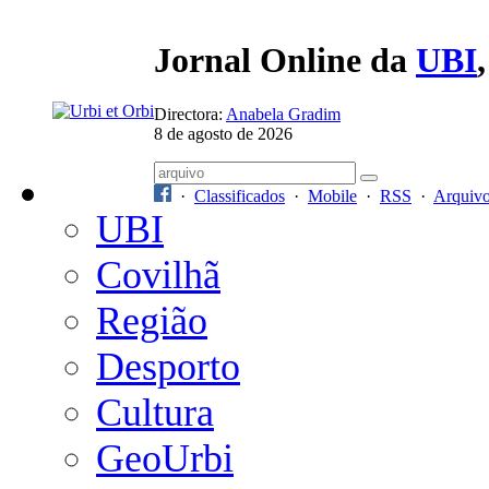
Jornal Online da
UBI
Directora:
Anabela Gradim
8 de agosto de 2026
·
Classificados
·
Mobile
·
RSS
·
Arquiv
UBI
Covilhã
Região
Desporto
Cultura
GeoUrbi