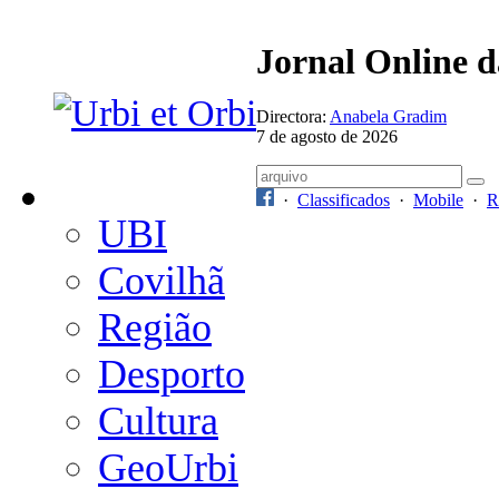
Jornal Online 
Directora:
Anabela Gradim
7 de agosto de 2026
·
Classificados
·
Mobile
·
R
UBI
Covilhã
Região
Desporto
Cultura
GeoUrbi