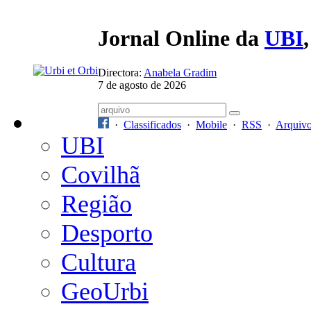
Jornal Online da
UBI
Directora:
Anabela Gradim
7 de agosto de 2026
·
Classificados
·
Mobile
·
RSS
·
Arquiv
UBI
Covilhã
Região
Desporto
Cultura
GeoUrbi