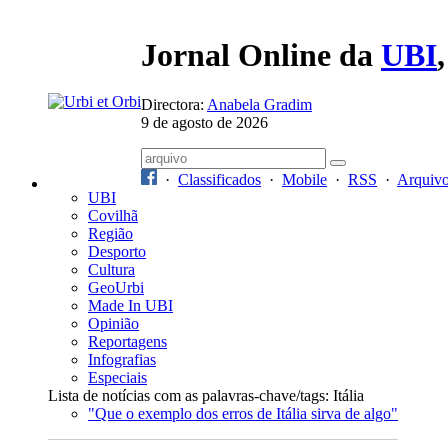
Jornal Online da
UBI
Directora:
Anabela Gradim
9 de agosto de 2026
·
Classificados
·
Mobile
·
RSS
·
Arquiv
UBI
Covilhã
Região
Desporto
Cultura
GeoUrbi
Made In UBI
Opinião
Reportagens
Infografias
Especiais
Lista de notícias com as palavras-chave/tags: Itália
"Que o exemplo dos erros de Itália sirva de algo"