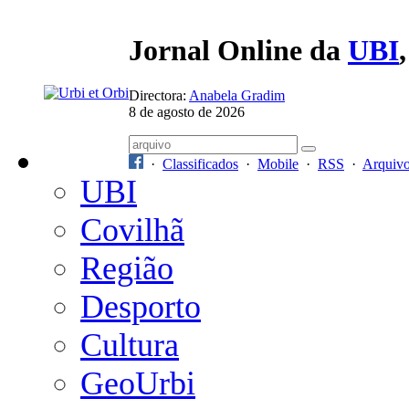
Jornal Online da
UBI
Directora:
Anabela Gradim
8 de agosto de 2026
·
Classificados
·
Mobile
·
RSS
·
Arquiv
UBI
Covilhã
Região
Desporto
Cultura
GeoUrbi