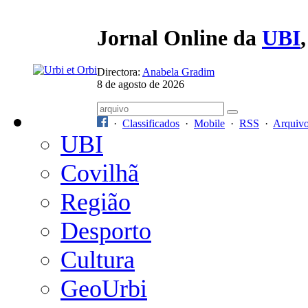
Jornal Online da
UBI
Directora:
Anabela Gradim
8 de agosto de 2026
·
Classificados
·
Mobile
·
RSS
·
Arquiv
UBI
Covilhã
Região
Desporto
Cultura
GeoUrbi