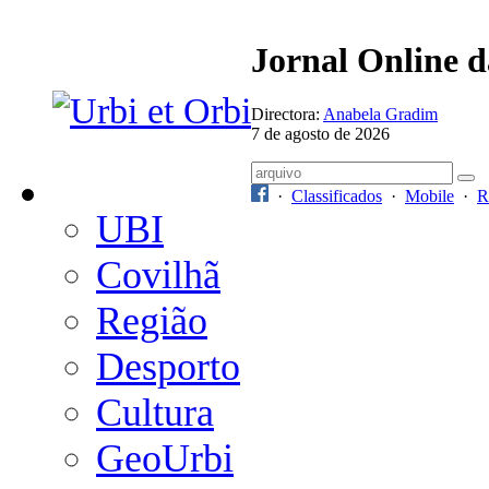
Jornal Online 
Directora:
Anabela Gradim
7 de agosto de 2026
·
Classificados
·
Mobile
·
R
UBI
Covilhã
Região
Desporto
Cultura
GeoUrbi