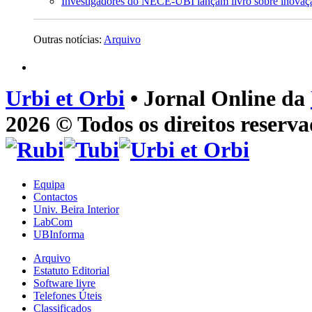
Investigadores do NECE-UBI lançam livro sobre inova
Outras notícias:
Arquivo
Urbi et Orbi
• Jornal Online da
2026 © Todos os direitos reserva
Equipa
Contactos
Univ. Beira Interior
LabCom
UBInforma
Arquivo
Estatuto Editorial
Software livre
Telefones Úteis
Classificados