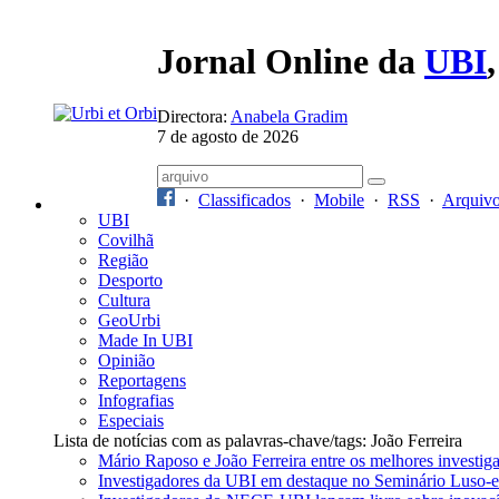
Jornal Online da
UBI
Directora:
Anabela Gradim
7 de agosto de 2026
·
Classificados
·
Mobile
·
RSS
·
Arquiv
UBI
Covilhã
Região
Desporto
Cultura
GeoUrbi
Made In UBI
Opinião
Reportagens
Infografias
Especiais
Lista de notícias com as palavras-chave/tags: João Ferreira
Mário Raposo e João Ferreira entre os melhores investig
Investigadores da UBI em destaque no Seminário Luso-