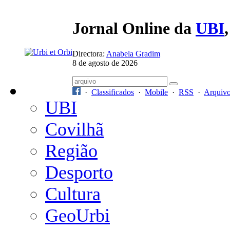
Jornal Online da
UBI
Directora:
Anabela Gradim
8 de agosto de 2026
·
Classificados
·
Mobile
·
RSS
·
Arquiv
UBI
Covilhã
Região
Desporto
Cultura
GeoUrbi