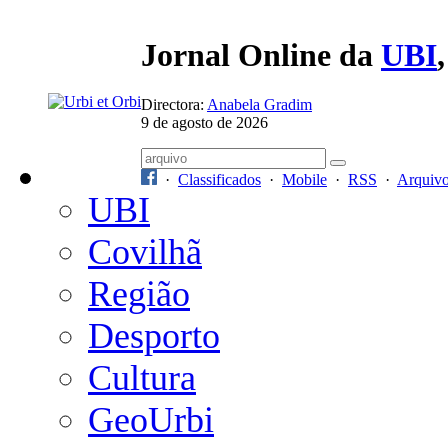
Jornal Online da
UBI
Directora:
Anabela Gradim
9 de agosto de 2026
·
Classificados
·
Mobile
·
RSS
·
Arquiv
UBI
Covilhã
Região
Desporto
Cultura
GeoUrbi