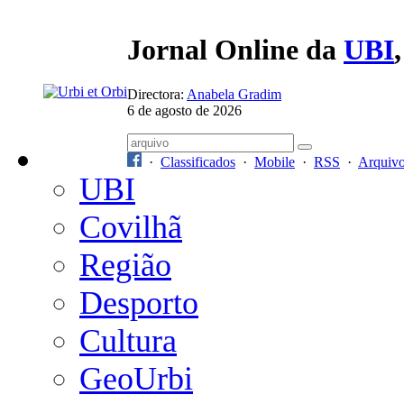
Jornal Online da
UBI
Directora:
Anabela Gradim
6 de agosto de 2026
·
Classificados
·
Mobile
·
RSS
·
Arquiv
UBI
Covilhã
Região
Desporto
Cultura
GeoUrbi