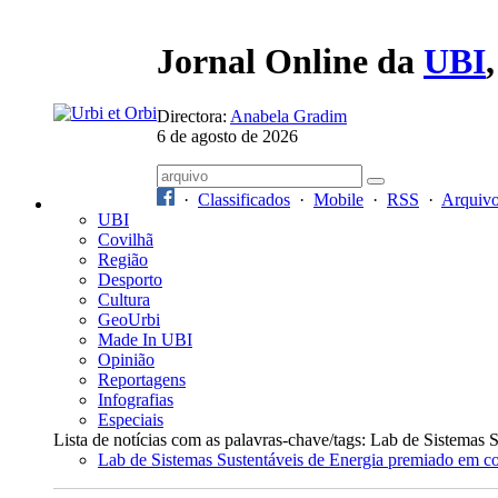
Jornal Online da
UBI
Directora:
Anabela Gradim
6 de agosto de 2026
·
Classificados
·
Mobile
·
RSS
·
Arquiv
UBI
Covilhã
Região
Desporto
Cultura
GeoUrbi
Made In UBI
Opinião
Reportagens
Infografias
Especiais
Lista de notícias com as palavras-chave/tags: Lab de Sistemas 
Lab de Sistemas Sustentáveis de Energia premiado em co