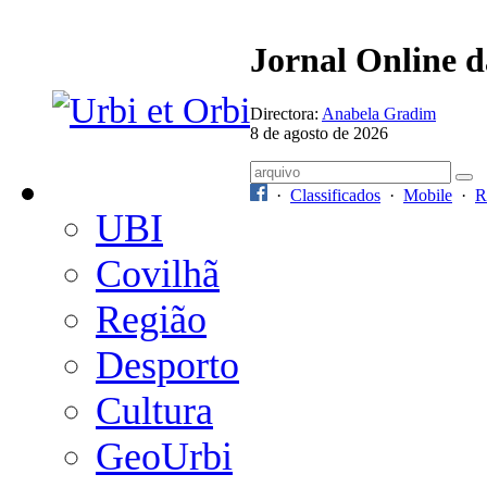
Jornal Online 
Directora:
Anabela Gradim
8 de agosto de 2026
·
Classificados
·
Mobile
·
R
UBI
Covilhã
Região
Desporto
Cultura
GeoUrbi