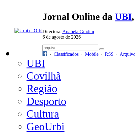
Jornal Online da
UBI
Directora:
Anabela Gradim
6 de agosto de 2026
·
Classificados
·
Mobile
·
RSS
·
Arquiv
UBI
Covilhã
Região
Desporto
Cultura
GeoUrbi