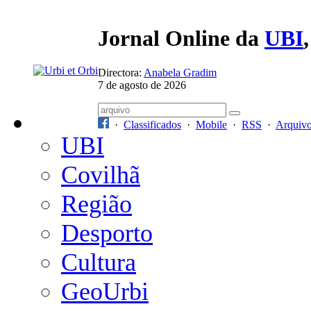
Jornal Online da
UBI
Directora:
Anabela Gradim
7 de agosto de 2026
·
Classificados
·
Mobile
·
RSS
·
Arquiv
UBI
Covilhã
Região
Desporto
Cultura
GeoUrbi