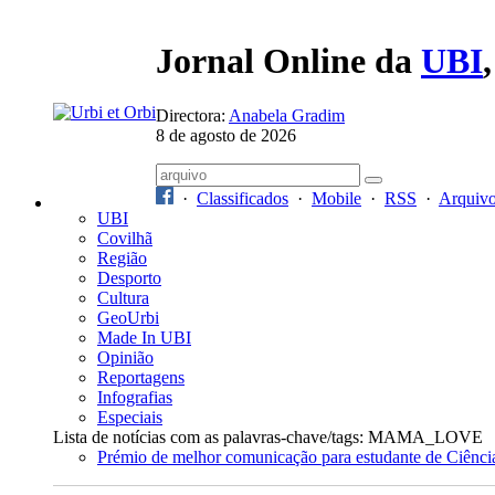
Jornal Online da
UBI
Directora:
Anabela Gradim
8 de agosto de 2026
·
Classificados
·
Mobile
·
RSS
·
Arquiv
UBI
Covilhã
Região
Desporto
Cultura
GeoUrbi
Made In UBI
Opinião
Reportagens
Infografias
Especiais
Lista de notícias com as palavras-chave/tags: MAMA_LOVE
Prémio de melhor comunicação para estudante de Ciênci