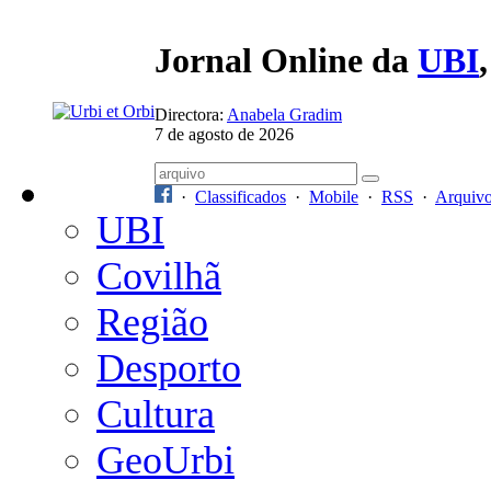
Jornal Online da
UBI
Directora:
Anabela Gradim
7 de agosto de 2026
·
Classificados
·
Mobile
·
RSS
·
Arquiv
UBI
Covilhã
Região
Desporto
Cultura
GeoUrbi