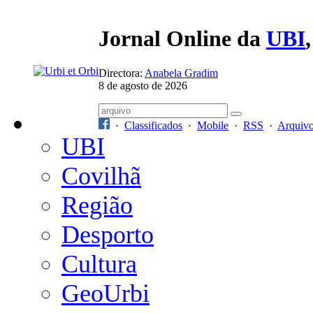
Jornal Online da
UBI
Directora:
Anabela Gradim
8 de agosto de 2026
·
Classificados
·
Mobile
·
RSS
·
Arquiv
UBI
Covilhã
Região
Desporto
Cultura
GeoUrbi