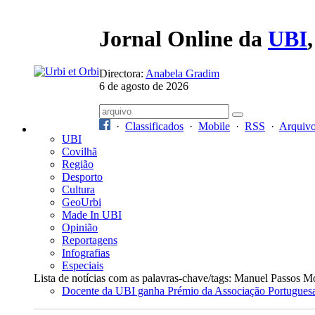
Jornal Online da
UBI
Directora:
Anabela Gradim
6 de agosto de 2026
·
Classificados
·
Mobile
·
RSS
·
Arquiv
UBI
Covilhã
Região
Desporto
Cultura
GeoUrbi
Made In UBI
Opinião
Reportagens
Infografias
Especiais
Lista de notícias com as palavras-chave/tags: Manuel Passos 
Docente da UBI ganha Prémio da Associação Portuguesa