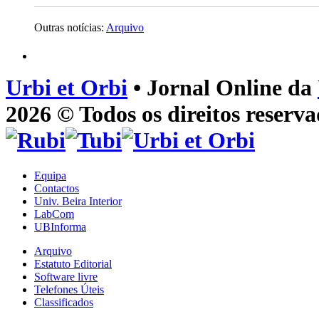
Outras notícias:
Arquivo
Urbi et Orbi
• Jornal Online da
2026 © Todos os direitos reserva
Equipa
Contactos
Univ. Beira Interior
LabCom
UBInforma
Arquivo
Estatuto Editorial
Software livre
Telefones Úteis
Classificados