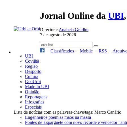
Jornal Online da
UBI
Directora:
Anabela Gradim
7 de agosto de 2026
·
Classificados
·
Mobile
·
RSS
·
Arquiv
UBI
Covilhã
Região
Desporto
Cultura
GeoUrbi
Made In UBI
Opinião
Reportagens
Infografias
Especiais
Lista de notícias com as palavras-chave/tags: Marco Canário
Engenheiros põem as mãos na massa
Pontes de Esparguete com novo recorde e vencedor "ant