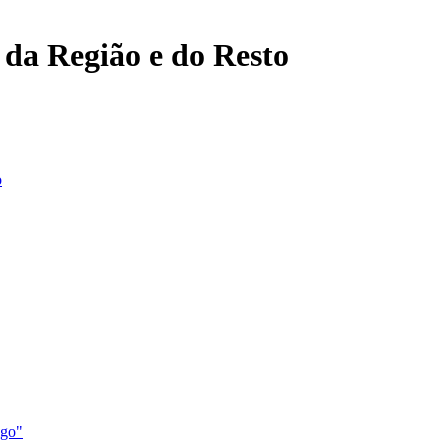
, da Região e do Resto
o
igo"