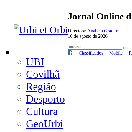
Jornal Online 
Directora:
Anabela Gradim
10 de agosto de 2026
·
Classificados
·
Mobile
·
R
UBI
Covilhã
Região
Desporto
Cultura
GeoUrbi