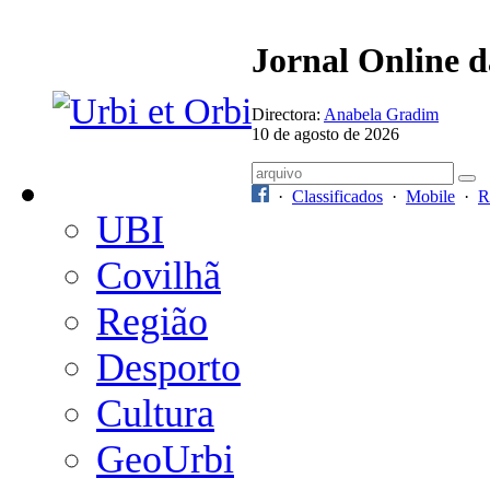
Jornal Online 
Directora:
Anabela Gradim
10 de agosto de 2026
·
Classificados
·
Mobile
·
R
UBI
Covilhã
Região
Desporto
Cultura
GeoUrbi